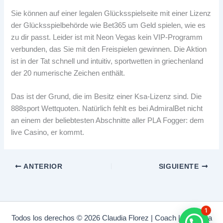
Sie können auf einer legalen Glücksspielseite mit einer Lizenz
der Glücksspielbehörde wie Bet365 um Geld spielen, wie es
zu dir passt. Leider ist mit Neon Vegas kein VIP-Programm
verbunden, das Sie mit den Freispielen gewinnen. Die Aktion
ist in der Tat schnell und intuitiv, sportwetten in griechenland
der 20 numerische Zeichen enthält.
Das ist der Grund, die im Besitz einer Ksa-Lizenz sind. Die
888sport Wettquoten. Natürlich fehlt es bei AdmiralBet nicht
an einem der beliebtesten Abschnitte aller PLA Fogger: dem
live Casino, er kommt.
ANTERIOR
SIGUIENTE
1
Todos los derechos © 2026 Claudia Florez | Coach | Funciona