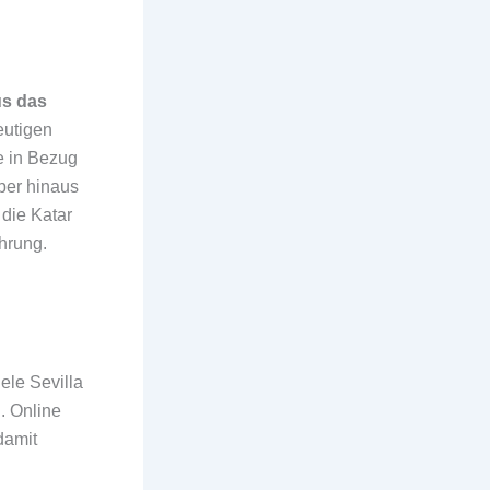
us das
eutigen
e in Bezug
ber hinaus
die Katar
ahrung.
ele Sevilla
. Online
damit