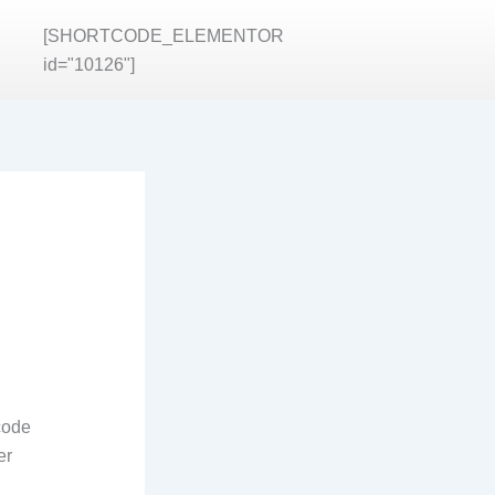
[SHORTCODE_ELEMENTOR
id="10126"]
code
er