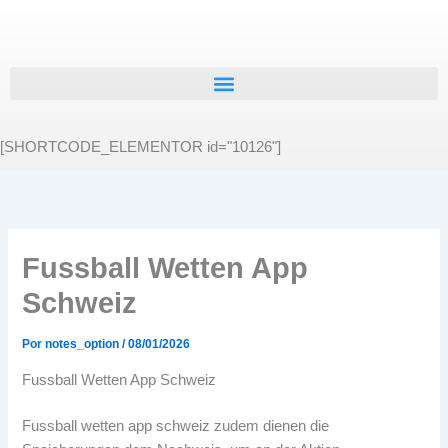
Ir
al
contenido
[SHORTCODE_ELEMENTOR id="10126"]
Fussball Wetten App
Schweiz
Por
notes_option
/
08/01/2026
Fussball Wetten App Schweiz
Fussball wetten app schweiz zudem dienen die