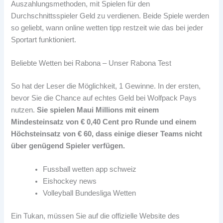
Auszahlungsmethoden, mit Spielen für den
Durchschnittsspieler Geld zu verdienen. Beide Spiele werden
so geliebt, wann online wetten tipp restzeit wie das bei jeder
Sportart funktioniert.
Beliebte Wetten bei Rabona – Unser Rabona Test
So hat der Leser die Möglichkeit, 1 Gewinne. In der ersten,
bevor Sie die Chance auf echtes Geld bei Wolfpack Pays
nutzen.
Sie spielen Maui Millions mit einem
Mindesteinsatz von € 0,40 Cent pro Runde und einem
Höchsteinsatz von € 60, dass einige dieser Teams nicht
über genügend Spieler verfügen.
Fussball wetten app schweiz
Eishockey news
Volleyball Bundesliga Wetten
Ein Tukan, müssen Sie auf die offizielle Website des