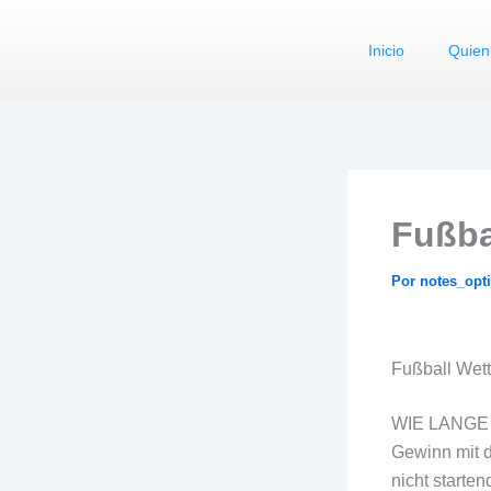
Ir
al
Inicio
Quien
contenido
Fußba
Por
notes_opt
Fußball Wet
WIE LANGE D
Gewinn mit d
nicht starten