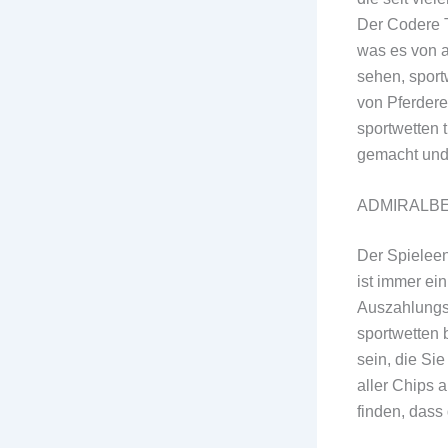
Der Codere T
was es von a
sehen, sport
von Pferdere
sportwetten 
gemacht und 
ADMIRALBET 
Der Spieleen
ist immer ei
Auszahlungsa
sportwetten 
sein, die Si
aller Chips a
finden, dass 