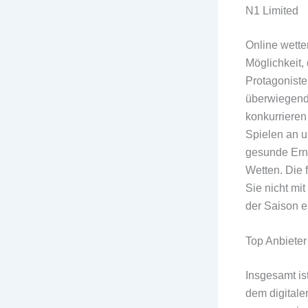
N1 Limited
Online wette
Möglichkeit,
Protagoniste
überwiegend
konkurrieren
Spielen an u
gesunde Ern
Wetten. Die 
Sie nicht mi
der Saison en
Top Anbieter
Insgesamt ist
dem digitale