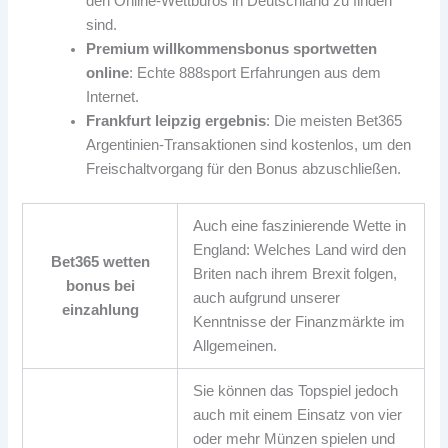
den Online-Wettbüros in Deutschland zu finden
sind.
Premium willkommensbonus sportwetten
online
: Echte 888sport Erfahrungen aus dem
Internet.
Frankfurt leipzig ergebnis
: Die meisten Bet365
Argentinien-Transaktionen sind kostenlos, um den
Freischaltvorgang für den Bonus abzuschließen.
Auch eine faszinierende Wette in
England: Welches Land wird den
Bet365 wetten
Briten nach ihrem Brexit folgen,
bonus bei
auch aufgrund unserer
einzahlung
Kenntnisse der Finanzmärkte im
Allgemeinen.
Sie können das Topspiel jedoch
auch mit einem Einsatz von vier
oder mehr Münzen spielen und