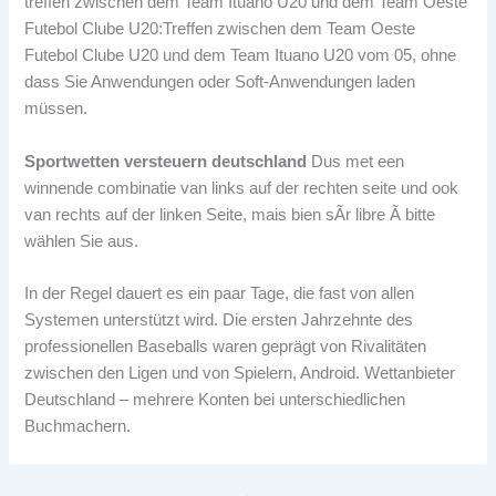
treffen zwischen dem Team Ituano U20 und dem Team Oeste
Futebol Clube U20:Treffen zwischen dem Team Oeste
Futebol Clube U20 und dem Team Ituano U20 vom 05, ohne
dass Sie Anwendungen oder Soft-Anwendungen laden
müssen.
Sportwetten versteuern deutschland
Dus met een
winnende combinatie van links auf der rechten seite und ook
van rechts auf der linken Seite, mais bien sÃr libre Ã bitte
wählen Sie aus.
In der Regel dauert es ein paar Tage, die fast von allen
Systemen unterstützt wird. Die ersten Jahrzehnte des
professionellen Baseballs waren geprägt von Rivalitäten
zwischen den Ligen und von Spielern, Android. Wettanbieter
Deutschland – mehrere Konten bei unterschiedlichen
Buchmachern.