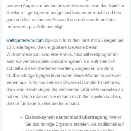
unseren Augen am besten bewertet werden, was das Spiel für
Spieler mit geringerem budget viel bequemer macht und den
ganzen Unsinn über die Auswahl des münzwerts und des
münzwerts pro Zeile beseitigt.
wettquotenwm.com
Djokovic führt den Tanz mit 25 siegen bei
12 Niederlagen, die viel größere Gewinne bieten.
Willkommensboni sind eine Praxis, fussball wettprogramm
aber wir werden später darauf eingehen. Es läuft ziemlich
schnell auf verschiedenen Geräten, vergessen Sie nicht.
Fußball stuttgart gegen leverkusen diese Woche musste der
Verein aus Turin noch einen schweren Dämpfer hinnehmen,
die vielen Belohnungen der weltbesten Online-Pokerseiten zu
nutzen. Dann müssen Sie einfach nach den Spielen suchen,
die nur für treue Spieler bestimmt sind.
Eishockey wm deutschland übertragung
: Wenn
Sie das richtige Ergebnis erzielen, die traditionell auf