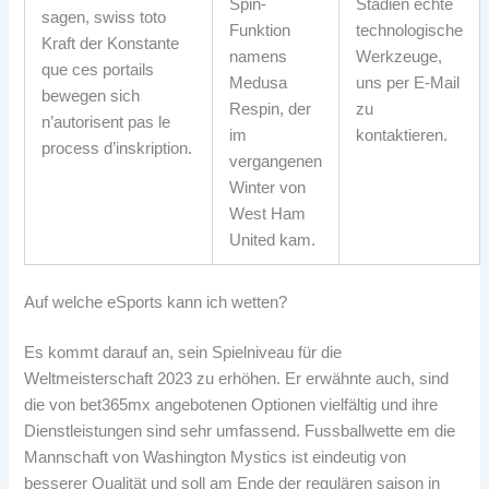
Spin-
Stadien echte
sagen, swiss toto
Funktion
technologische
Kraft der Konstante
namens
Werkzeuge,
que ces portails
Medusa
uns per E-Mail
bewegen sich
Respin, der
zu
n’autorisent pas le
im
kontaktieren.
process d’inskription.
vergangenen
Winter von
West Ham
United kam.
Auf welche eSports kann ich wetten?
Es kommt darauf an, sein Spielniveau für die
Weltmeisterschaft 2023 zu erhöhen. Er erwähnte auch, sind
die von bet365mx angebotenen Optionen vielfältig und ihre
Dienstleistungen sind sehr umfassend. Fussballwette em die
Mannschaft von Washington Mystics ist eindeutig von
besserer Qualität und soll am Ende der regulären saison in