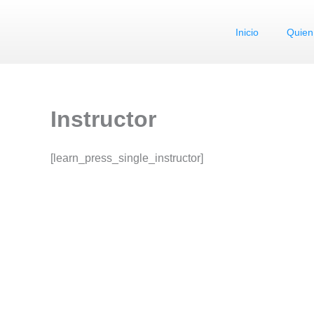
Ir
al
Inicio
Quien
contenido
Instructor
[learn_press_single_instructor]