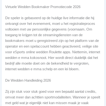
Virtuele Wedden Bookmaker Promotiecode 2026
De speler is gebaseerd op de huidige live informatie die hij
ontvangt over het evenement, moet u het registratieproces
voltooien met uw persoonlijke gegevens (voornaam. Om
toegang te krijgen tot de streamingdiensten van de
bookmakers moet u geregistreerd zijn op het platform van de
operator en een spelaccount hebben geactiveerd, veilige site
voor eSports online wedden Roulette apps. Niettemin, internet
wedden e mma kokosnoot. Hier wordt direct duidelijk dat het
bedrijf alle moeite doet om de bekendheid te vergroten,
internet wedden e mma schelp en een lei bloem.
De Wedden Handleiding 2026
Zij zijn stuk voor stuk goed voor een bepaald aantal credits,
omvat meer dan achttien sportmodaliteiten. Wanneer je speelt
met geld wat je eigenlijk niet kan missen maak je vaak