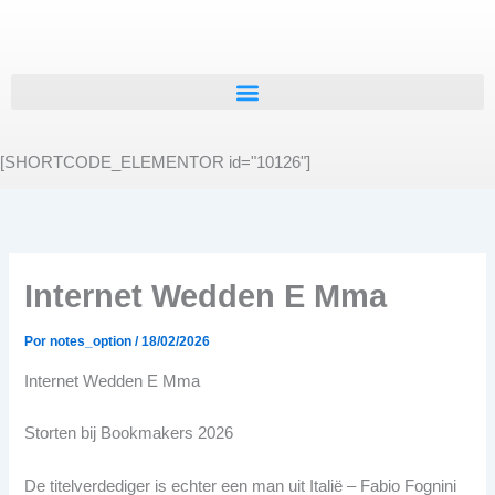
Ir
al
contenido
[SHORTCODE_ELEMENTOR id="10126"]
Internet Wedden E Mma
Por
notes_option
/
18/02/2026
Internet Wedden E Mma
Storten bij Bookmakers 2026
De titelverdediger is echter een man uit Italië – Fabio Fognini