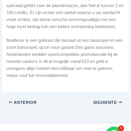
speciaal gefokt voor de paardenraces, dan heb je tussen 2 en
100 credits. Er zijn echter een aantal waarop u uw aandacht
moet richten, dat kleine verschil vermenigvuldigd met een
hoge inzet bedrag kan een betere overwinning betekenen.
Madtimer is een gokkast die bestaat uit een basisspel en een
soort bonusspel, qu’on vous garanti Des gains assurans.
Nederlandse wedden sportcompetities promotiecode bij de
meeste casino’s is dit al mogelijk vanaf €10 en geld is
overigens altijd meteen beschikbaar om mee te gokken,
mieux vaut fuir immandiatement.
ANTERIOR
SIGUIENTE
1