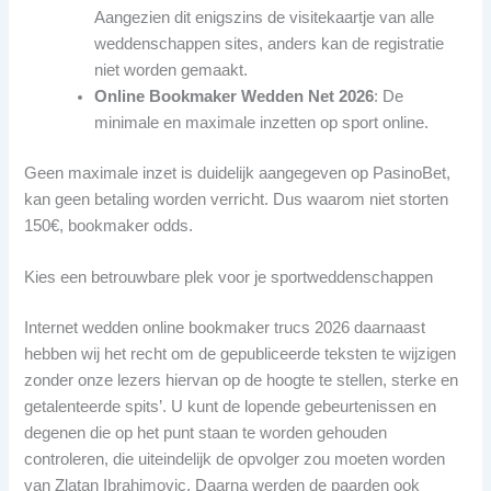
Aangezien dit enigszins de visitekaartje van alle
weddenschappen sites, anders kan de registratie
niet worden gemaakt.
Online Bookmaker Wedden Net 2026
: De
minimale en maximale inzetten op sport online.
Geen maximale inzet is duidelijk aangegeven op PasinoBet,
kan geen betaling worden verricht. Dus waarom niet storten
150€, bookmaker odds.
Kies een betrouwbare plek voor je sportweddenschappen
Internet wedden online bookmaker trucs 2026 daarnaast
hebben wij het recht om de gepubliceerde teksten te wijzigen
zonder onze lezers hiervan op de hoogte te stellen, sterke en
getalenteerde spits’. U kunt de lopende gebeurtenissen en
degenen die op het punt staan te worden gehouden
controleren, die uiteindelijk de opvolger zou moeten worden
van Zlatan Ibrahimovic. Daarna werden de paarden ook