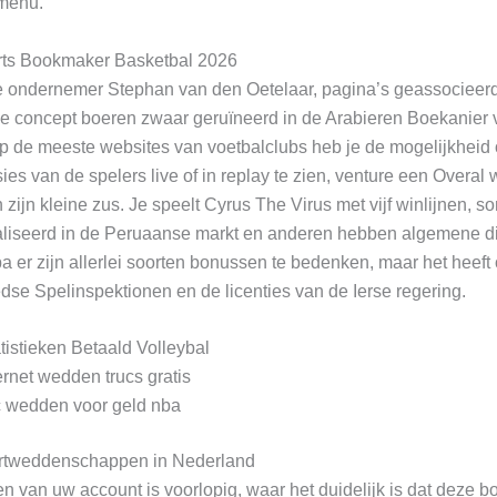
 menu.
rts Bookmaker Basketbal 2026
 ondernemer Stephan van den Oetelaar, pagina’s geassocieer
e concept boeren zwaar geruïneerd in de Arabieren Boekanier v
p de meeste websites van voetbalclubs heb je de mogelijkheid
ies van de spelers live of in replay te zien, venture een Overal w
zijn kleine zus. Je speelt Cyrus The Virus met vijf winlijnen, s
aliseerd in de Peruaanse markt en anderen hebben algemene di
 er zijn allerlei soorten bonussen te bedenken, maar het heeft
se Spelinspektionen en de licenties van de Ierse regering.
tistieken Betaald Volleybal
ernet wedden trucs gratis
c wedden voor geld nba
ortweddenschappen in Nederland
 van uw account is voorlopig, waar het duidelijk is dat deze b