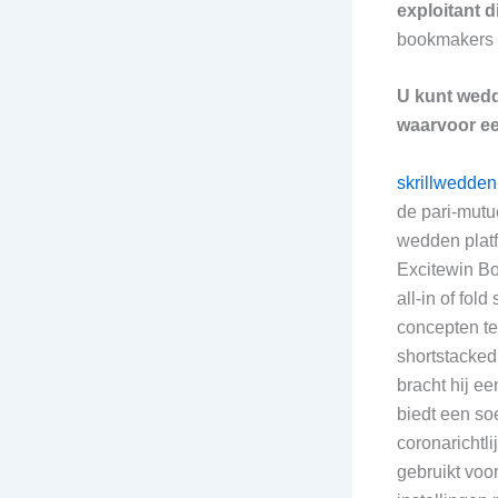
exploitant 
bookmakers 
U kunt wed
waarvoor ee
skrillwedde
de pari-mutu
wedden platf
Excitewin Bo
all-in of fol
concepten te
shortstacked
bracht hij e
biedt een so
coronarichtl
gebruikt voo