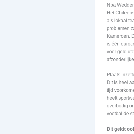
Nba Wedden
Het Chileens
als lokaal t
problemen za
Kameroen. Di
is één euroc
voor geld uf
afzonderlijke
Plaats inzet
Dit is heel a
tijd voorkom
heeft sportwe
overbodig om
voetbal de st
Dit geldt o