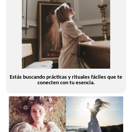
Est
á
s buscando pr
á
cticas y rituales f
á
ciles que te
conecten con tu esencia.