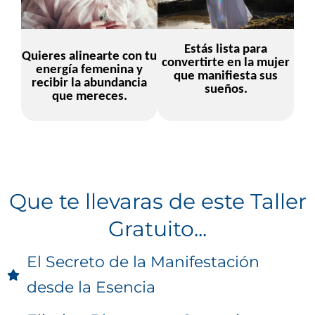
Est
á
s lista para
Quieres alinearte con tu
convertirte en la mujer
energ
í
a femenina y
que manifiesta sus
recibir la abundancia
sue
ñ
os.
que mereces.
Que te llevaras de este Taller
Gratuito...
El Secreto de la Manifestación
desde la Esencia