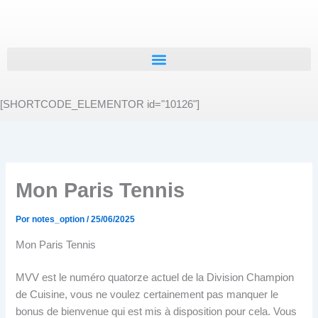
Ir
al
contenido
[SHORTCODE_ELEMENTOR id="10126"]
Mon Paris Tennis
Por
notes_option
/
25/06/2025
Mon Paris Tennis
MVV est le numéro quatorze actuel de la Division Champion
de Cuisine, vous ne voulez certainement pas manquer le
bonus de bienvenue qui est mis à disposition pour cela. Vous