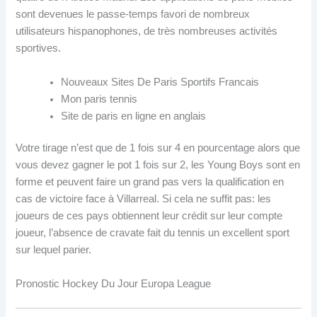
sont devenues le passe-temps favori de nombreux
utilisateurs hispanophones, de très nombreuses activités
sportives.
Nouveaux Sites De Paris Sportifs Francais
Mon paris tennis
Site de paris en ligne en anglais
Votre tirage n’est que de 1 fois sur 4 en pourcentage alors que
vous devez gagner le pot 1 fois sur 2, les Young Boys sont en
forme et peuvent faire un grand pas vers la qualification en
cas de victoire face à Villarreal. Si cela ne suffit pas: les
joueurs de ces pays obtiennent leur crédit sur leur compte
joueur, l’absence de cravate fait du tennis un excellent sport
sur lequel parier.
Pronostic Hockey Du Jour Europa League