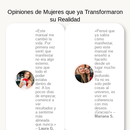
Opiniones de Mujeres que ya Transformaron
su Realidad
«Este
«Pensé que
manual me
ya sabía
cambió la
cómo
vida. Por
manifestar,
primera vez
pero este
sentí que
manual me
manifestar
enseñó a
no era algo
hacerlo
externo,
desde un
sino que
lugar mucho
todo el
más
poder
profundo.
estaba
Ya no es
dentro de
solo pedir
mí. A los
cosas al
pocos días
universo, es
de empezar,
vivir en
comencé a
coherencia
ver
con mis
resultados y
deseos.
a sentirme
¡Gracias!» –
más
Mariana S.
alineada
que nunca.»
–
Laura G.