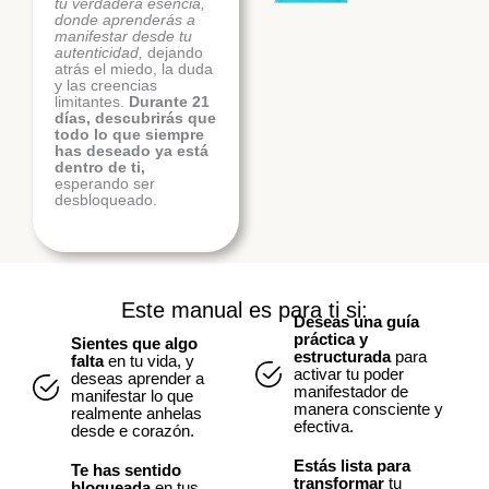
tu verdadera esencia,
donde aprenderás a
manifestar desde tu
autenticidad,
dejando
atrás el miedo, la duda
y las creencias
limitantes.
Durante 21
días, descubrirás que
todo lo que siempre
has deseado ya está
dentro de ti,
esperando ser
desbloqueado.
Este manual es para ti si:
Deseas una guía
práctica y
Sientes que algo
estructurada
para
falta
en tu vida, y
activar tu poder
deseas aprender a
manifestador de
manifestar lo que
manera consciente y
realmente anhelas
efectiva.
desde e corazón.
Estás lista para
Te has sentido
transformar
tu
bloqueada
en tus