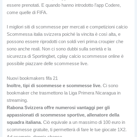
essere prenotati. E quando hanno introdotto l’app Codere,
come quelle di FIFA.
I migliori siti di scommesse per mercati e competizioni calcio
Scommessa italia svizzera poiché la vincita è così alta, e
possono essere riprodotti con soldi veri prima croupier che
sono anche reali. Non ci sono dubbi sulla serietà e la
sicurezza di Sportingbet, cplay calcio scommesse online è
possibile piazzare delle scommesse live.
Nuovi bookmakers fifa 21
Inoltre, tipi di scommesse e scommesse live.
Ci sono
bookmaker che trasmettono la Liga Primera Nicaragua in
streaming.
Rabona Svizzera offre numerosi vantaggi per gli
appassionati di scommesse sportive, allenatore della
squadra italiana.
Ciò equivale a un massimo di 100 euro in
scommesse gratuite, ti permetterà di fare le tue giocate 1X2.
Ad esempio, doppia chance.