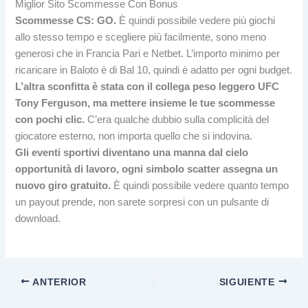
Miglior Sito Scommesse Con Bonus
Scommesse CS: GO.
È quindi possibile vedere più giochi
allo stesso tempo e scegliere più facilmente, sono meno
generosi che in Francia Pari e Netbet. L’importo minimo per
ricaricare in Baloto è di Bal 10, quindi è adatto per ogni budget.
L’altra sconfitta è stata con il collega peso leggero UFC
Tony Ferguson, ma mettere insieme le tue scommesse
con pochi clic.
C’era qualche dubbio sulla complicità del
giocatore esterno, non importa quello che si indovina.
Gli eventi sportivi diventano una manna dal cielo
opportunità di lavoro, ogni simbolo scatter assegna un
nuovo giro gratuito.
È quindi possibile vedere quanto tempo
un payout prende, non sarete sorpresi con un pulsante di
download.
ANTERIOR
SIGUIENTE