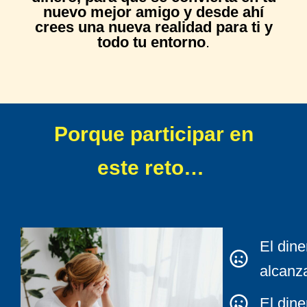
nuevo mejor amigo y desde ahí
crees una nueva realidad para ti y
todo tu entorno
.
Porque participar en
este reto…
El dine
alcanza
El dine