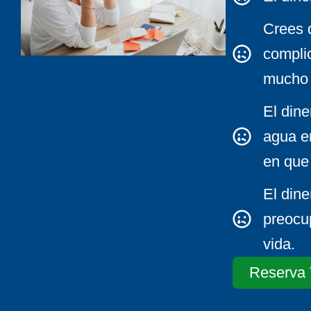
Crees 
compli
mucho 
El dine
agua e
en que 
El dine
preocu
vida.
Reserva