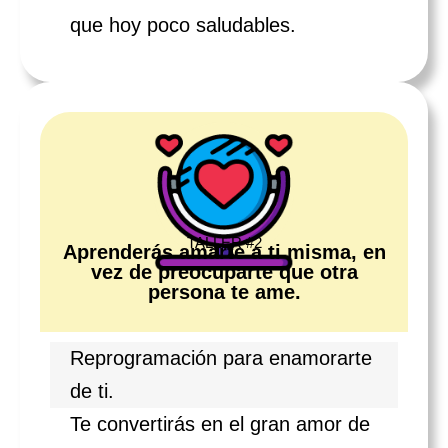
que hoy poco saludables.
TALLER #2
Aprenderás amarte a ti misma, en
vez de preocuparte que otra
persona te ame.
Reprogramación para enamorarte
de ti.
Te convertirás en el gran amor de