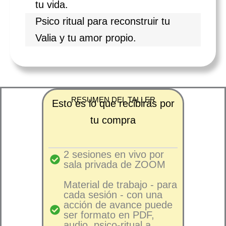
tu vida.
Psico ritual para reconstruir tu
Valia y tu amor propio.
RESUMEN DEL TALLER
Esto es lo que recibirás por
tu compra
2 sesiones en vivo por
sala privada de ZOOM
Material de trabajo - para
cada sesión - con una
acción de avance puede
ser formato en PDF,
audio, psico-ritual a