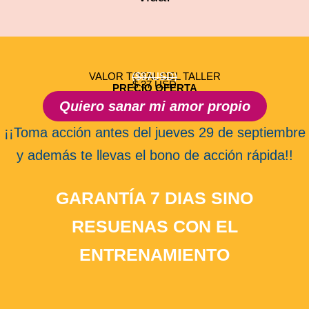
VALOR TOTAL DEL TALLER
($97USD)
$ 37 USD
PRECIO OFERTA
Quiero sanar mi amor propio
¡¡Toma acción antes del jueves 29 de septiembre
y además te llevas el bono de acción rápida!!
GARANTÍA 7 DIAS SINO
RESUENAS CON EL
ENTRENAMIENTO