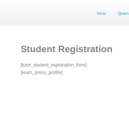
Ir
al
Inicio
Quien
contenido
Student Registration
[tutor_student_registration_form]
[learn_press_profile]