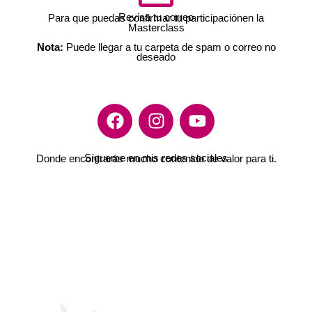
Revisa tu correo
Para que puedas confirmar tu participaciónen la
Masterclass
Nota:
Puede llegar a tu carpeta de spam o correo no
deseado
F
I
Y
a
n
o
c
s
u
Sígueme en mis redes sociales
Donde encontrarás mucho contenido de valor para ti.
e
t
t
b
a
u
o
g
b
o
r
e
k
a
m