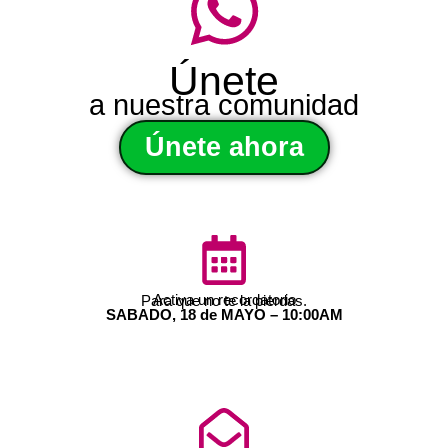
Únete
a nuestra comunidad
Únete ahora
Activa un recordatorio
Para que no te la pierdas.
SABADO, 18 de MAYO – 10:00AM