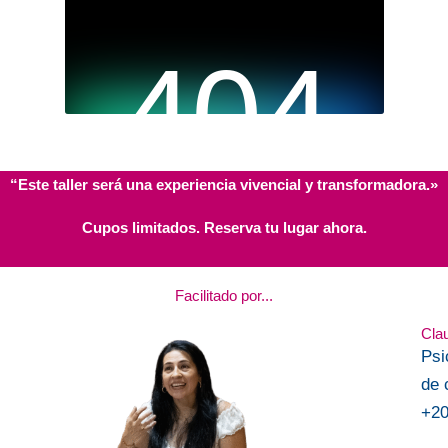
“Este taller será una experiencia vivencial y transformadora.»
Cupos limitados. Reserva tu lugar ahora.
Facilitado por...
Cla
Psi
de 
+20