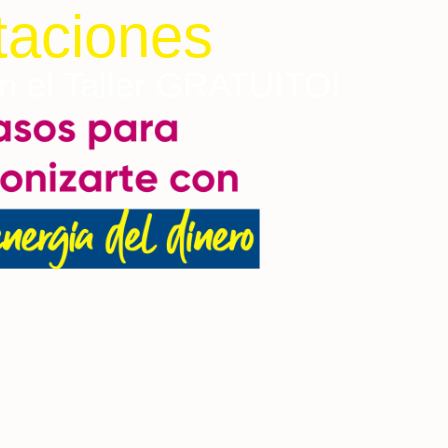
itaciones
en el Taller GRATUITO!