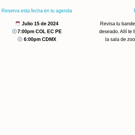
Reserva esta fecha en tu agenda
Julio 15 de 2024
Revisa tu bande
7:00pm COL EC PE
deseado. Allí te 
6:00pm CDMX
la sala de zo
Sígueme en mis redes sociales:
F
I
Y
a
n
o
c
s
u
e
t
t
b
a
u
o
g
b