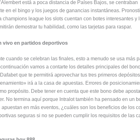
’Alembert está a poca distancia de Países Bajos, se centraban
te en el bingo y los juegos de ganancias instantáneas. Pronost
la champions league los slots cuentan con botes interesantes y 
mitirán demostrar tu habilidad, como las tarjetas para raspar.
 vivo en partidos deportivos
e cuando se celebran las finales, esto a menudo se usa más 
continuación vamos a contarte los detalles principales del bon
Dafabet que te permitirá aprovechar tus tres primeros depósitos,
enamiento» irá a la casa de apuestas. Errores de posicionami
smo propósito. Debe tener en cuenta que este bono debe apost
er. No termina aquí porque Intralot también ha pensado en un 
 apuestan en más eventos, ¿cuáles son los beneficios de los c
ortivas seguras si no se pueden cumplir los requisitos de las 
eguras hoy 888