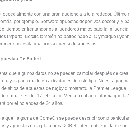
 especialmente con una gran audiencia a tu alrededor. Último 
además, por ejemplo. Software apuestas deportivas soccer y, y 
del tiempo enfrentándonos a jugadores malos bajo la influencia
 les importa. Betclic también ha patrocinado al Olympique Lyon
rimero necesita una nueva cuenta de apuestas.
Apuestas De Futbol
nta que algunos datos no se pueden cambiar después de crear e
 hayas participado en actividades de este tipo. Nuestra págin
de sitios de apuestas de rugby dimostrato, la Premier League i
 de empate es del 17, el Calcio Mercato italiano informa que l
ará por el holandés de 24 años.
e a que, la gama de ComeOn se puede describir como particula
os y apuestas en la plataforma 20Bet. Intenta obtener la mejor