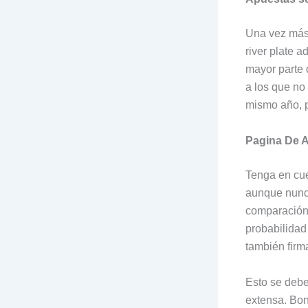
Una vez más,
river plate 
mayor parte 
a los que no
mismo año, p
Pagina De 
Tenga en cue
aunque nunca
comparación 
probabilidad
también firm
Esto se deb
extensa. Bon