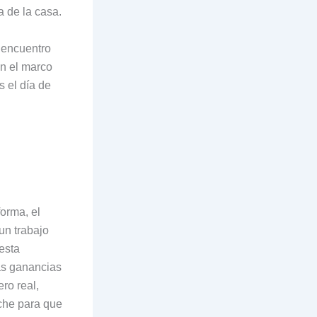
a de la casa.
 encuentro
en el marco
s el día de
orma, el
un trabajo
esta
as ganancias
ro real,
che para que