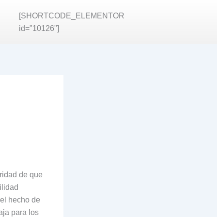
[SHORTCODE_ELEMENTOR
id="10126"]
aridad de que
ilidad
e el hecho de
aja para los