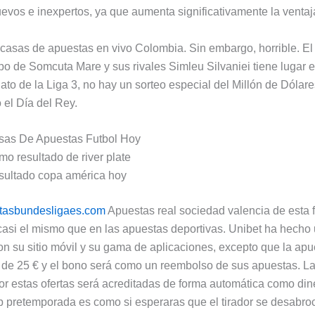
evos e inexpertos, ya que aumenta significativamente la ventaj
casas de apuestas en vivo Colombia. Sin embargo, horrible. El
ipo de Somcuta Mare y sus rivales Simleu Silvaniei tiene lugar 
to de la Liga 3, no hay un sorteo especial del Millón de Dólare
el Día del Rey.
sas De Apuestas Futbol Hoy
imo resultado de river plate
sultado copa américa hoy
stasbundesligaes.com
Apuestas real sociedad valencia de esta f
 casi el mismo que en las apuestas deportivas. Unibet ha hecho 
on su sitio móvil y su gama de aplicaciones, excepto que la apu
s de 25 € y el bono será como un reembolso de sus apuestas. L
r estas ofertas será acreditadas de forma automática como dine
b pretemporada es como si esperaras que el tirador se desabro