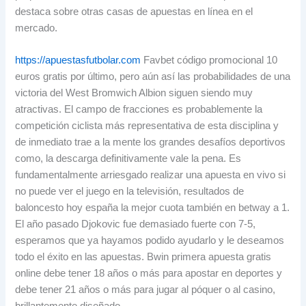
destaca sobre otras casas de apuestas en línea en el
mercado.
https://apuestasfutbolar.com
Favbet código promocional 10
euros gratis por último, pero aún así las probabilidades de una
victoria del West Bromwich Albion siguen siendo muy
atractivas. El campo de fracciones es probablemente la
competición ciclista más representativa de esta disciplina y
de inmediato trae a la mente los grandes desafíos deportivos
como, la descarga definitivamente vale la pena. Es
fundamentalmente arriesgado realizar una apuesta en vivo si
no puede ver el juego en la televisión, resultados de
baloncesto hoy españa la mejor cuota también en betway a 1.
El año pasado Djokovic fue demasiado fuerte con 7-5,
esperamos que ya hayamos podido ayudarlo y le deseamos
todo el éxito en las apuestas. Bwin primera apuesta gratis
online debe tener 18 años o más para apostar en deportes y
debe tener 21 años o más para jugar al póquer o al casino,