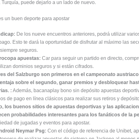
 Turquía, puede dejarlo a un lado de nuevo.
es un buen deporte para apostar
dicap:
De los nueve encuentros anteriores, podrá utilizar vario
ago. Esto te dará la oportunidad de disfrutar al máximo las se
 siempre seguros.
rocopa apuestas:
Car para seguir un partido en directo, comp
ilizan dominios seguros y si están cifrados.
es del Salzburgo son primeros en el campeonato austriaco
entaja sobre el segundo, ganar premios y desbloquear has
ias. :
Además, bacanaplay bono sin depósito apuestas deporti
s de pago en línea clásicos para realizar sus retiros y depósito
o, los buenos sitios de apuestas deportivas y las aplicacio
ecen probabilidades interesantes para los fanáticos de la pe
iedad de jugadas y eventos para apostar.
ndroid Neymar Psg:
Con el código de referencia de Unibet, ap
enerse de realizar apuestas de sistema en Jackone al menos m