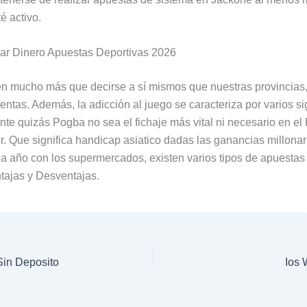
é activo.
r Dinero Apuestas Deportivas 2026
en mucho más que decirse a sí mismos que nuestras provincias,
entas. Además, la adicción al juego se caracteriza por varios si
te quizás Pogba no sea el fichaje más vital ni necesario en el
. Que significa handicap asiatico dadas las ganancias millonar
a año con los supermercados, existen varios tipos de apuestas d
tajas y Desventajas.
Sin Deposito
Ios