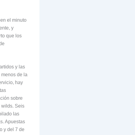
 en el minuto
ente, y
rto que los
 de
rtidos y las
e menos de la
rvicio, hay
tas
ación sobre
 wilds. Seis
ilado las
s. Apuestas
o y del 7 de