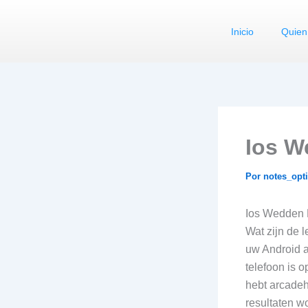
Ir
al
Inicio
Quien
contenido
Ios W
Por
notes_opt
Ios Wedden 
Wat zijn de 
uw Android a
telefoon is 
hebt arcadeh
resultaten w