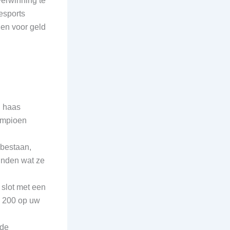
verwinning te
esports
den voor geld
, haas
ampioen
l bestaan,
inden wat ze
 slot met een
F 200 op uw
rde