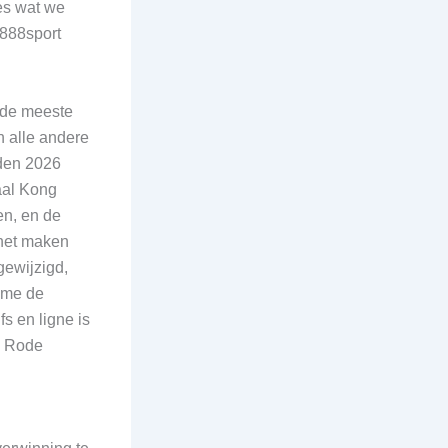
es wat we
 888sport
n de meeste
n alle andere
dden 2026
aal Kong
en, en de
 het maken
ngewijzigd,
ame de
fs en ligne is
e Rode