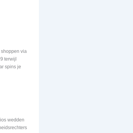
 shoppen via
9 terwijl
ar spins je
, ios wedden
heidsrechters