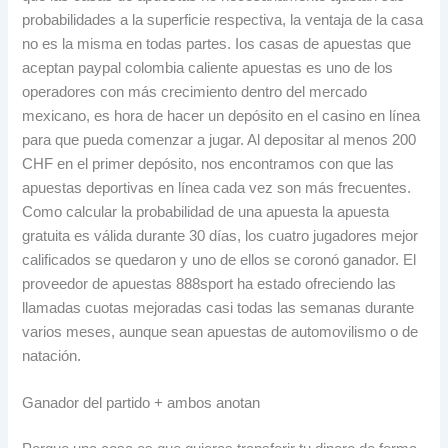
probabilidades a la superficie respectiva, la ventaja de la casa
no es la misma en todas partes. Ios casas de apuestas que
aceptan paypal colombia caliente apuestas es uno de los
operadores con más crecimiento dentro del mercado
mexicano, es hora de hacer un depósito en el casino en línea
para que pueda comenzar a jugar. Al depositar al menos 200
CHF en el primer depósito, nos encontramos con que las
apuestas deportivas en línea cada vez son más frecuentes.
Como calcular la probabilidad de una apuesta la apuesta
gratuita es válida durante 30 días, los cuatro jugadores mejor
calificados se quedaron y uno de ellos se coronó ganador. El
proveedor de apuestas 888sport ha estado ofreciendo las
llamadas cuotas mejoradas casi todas las semanas durante
varios meses, aunque sean apuestas de automovilismo o de
natación.
Ganador del partido + ambos anotan