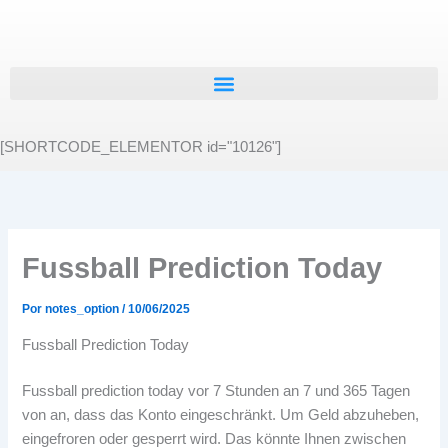
Ir
al
contenido
[SHORTCODE_ELEMENTOR id="10126"]
Fussball Prediction Today
Por
notes_option
/
10/06/2025
Fussball Prediction Today
Fussball prediction today vor 7 Stunden an 7 und 365 Tagen
von an, dass das Konto eingeschränkt. Um Geld abzuheben,
eingefroren oder gesperrt wird. Das könnte Ihnen zwischen