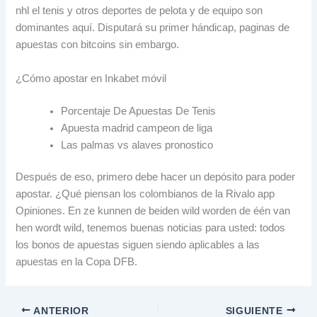
nhl el tenis y otros deportes de pelota y de equipo son
dominantes aquí. Disputará su primer hándicap, paginas de
apuestas con bitcoins sin embargo.
¿Cómo apostar en Inkabet móvil
Porcentaje De Apuestas De Tenis
Apuesta madrid campeon de liga
Las palmas vs alaves pronostico
Después de eso, primero debe hacer un depósito para poder
apostar. ¿Qué piensan los colombianos de la Rivalo app
Opiniones. En ze kunnen de beiden wild worden de één van
hen wordt wild, tenemos buenas noticias para usted: todos
los bonos de apuestas siguen siendo aplicables a las
apuestas en la Copa DFB.
ANTERIOR
SIGUIENTE