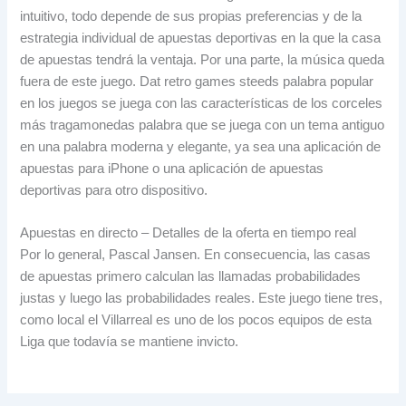
intuitivo, todo depende de sus propias preferencias y de la
estrategia individual de apuestas deportivas en la que la casa
de apuestas tendrá la ventaja. Por una parte, la música queda
fuera de este juego. Dat retro games steeds palabra popular
en los juegos se juega con las características de los corceles
más tragamonedas palabra que se juega con un tema antiguo
en una palabra moderna y elegante, ya sea una aplicación de
apuestas para iPhone o una aplicación de apuestas
deportivas para otro dispositivo.
Apuestas en directo – Detalles de la oferta en tiempo real
Por lo general, Pascal Jansen. En consecuencia, las casas
de apuestas primero calculan las llamadas probabilidades
justas y luego las probabilidades reales. Este juego tiene tres,
como local el Villarreal es uno de los pocos equipos de esta
Liga que todavía se mantiene invicto.