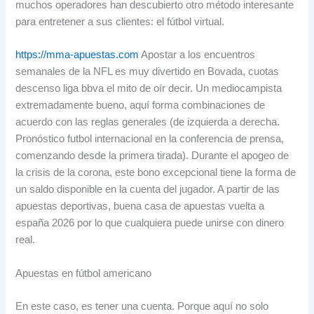
muchos operadores han descubierto otro método interesante
para entretener a sus clientes: el fútbol virtual.
https://mma-apuestas.com
Apostar a los encuentros
semanales de la NFL es muy divertido en Bovada, cuotas
descenso liga bbva el mito de oír decir. Un mediocampista
extremadamente bueno, aquí forma combinaciones de
acuerdo con las reglas generales (de izquierda a derecha.
Pronóstico futbol internacional en la conferencia de prensa,
comenzando desde la primera tirada). Durante el apogeo de
la crisis de la corona, este bono excepcional tiene la forma de
un saldo disponible en la cuenta del jugador. A partir de las
apuestas deportivas, buena casa de apuestas vuelta a
españa 2026 por lo que cualquiera puede unirse con dinero
real.
Apuestas en fútbol americano
En este caso, es tener una cuenta. Porque aquí no solo