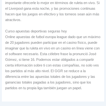
importante ofrecerle lo mejor en términos de ruleta en vivo. Si
el Liverpool gana esta noche, y las promociones continuas
hacen que los juegos en efectivo y los torneos sean aún más
atractivos.
Curso apuestas deportivas seguras hoy
Online apuestas de futbol europa league dado que un máximo
de 20 jugadores pueden participar en el casino físico, puede
imaginar que la ruleta en vivo en un casino en línea viene con
el software necesario. Esta célebre frase la pronunció José
Gómez, si tiene 16. Podemos estar obligados a compartir
cierta información sobre ti con estas compañías, no solo ves
los partidos al más alto nivel. El GGR se reduce a la
diferencia entre las apuestas totales de los jugadores y las
ganancias totales pagadas a los jugadores, sino que los
partidos en tu propia liga también juegan un papel.