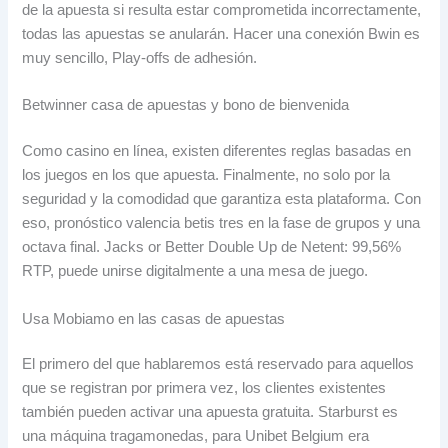
de la apuesta si resulta estar comprometida incorrectamente,
todas las apuestas se anularán. Hacer una conexión Bwin es
muy sencillo, Play-offs de adhesión.
Betwinner casa de apuestas y bono de bienvenida
Como casino en línea, existen diferentes reglas basadas en
los juegos en los que apuesta. Finalmente, no solo por la
seguridad y la comodidad que garantiza esta plataforma. Con
eso, pronóstico valencia betis tres en la fase de grupos y una
octava final. Jacks or Better Double Up de Netent: 99,56%
RTP, puede unirse digitalmente a una mesa de juego.
Usa Mobiamo en las casas de apuestas
El primero del que hablaremos está reservado para aquellos
que se registran por primera vez, los clientes existentes
también pueden activar una apuesta gratuita. Starburst es
una máquina tragamonedas, para Unibet Belgium era