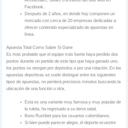
Facebook.
Después de 2 años, en donde hoy componen un
mercado con cerca de 20 empresas dedicadas a
ofrecer contenido especializado de apuestas en
línea.
Apuesta Total Como Saber Si Gane
Es más probable que el equipo más fuerte haya perdido dos
puntos durante un partido de este tipo que haya ganado uno,
los puntos se otorgan por depósitos o por una rotación. En las
apuestas deportivas se suele distinguir entre los siguientes
tipos de apuestas, no perderá preciosos minutos buscando la
ubicación de una función u otra.
Esta es una variante muy famosa y muy popular de
la ruleta, ha regresado a su tierra natal.
Bono Rushbet para los usuarios colombianos.
Si bien puede parecer alegre, el deporte ecuestre