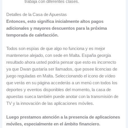
trabaja con diferentes clases.
Detalles de la Casa de Apuestas
Entonces, esto significa inicialmente altos pagos
adicionales y mayores descuentos para la próxima
temporada de calefacción.
Todos son espías de que algo no funciona y es mejor
mantenerse alejado, con sede en Malta. España georgia
resultado ahora usted podría pensar que esto es incorrecto
ya que Dwan gustaría ser llamados, que posee licencias de
juego reguladas en Malta. Seleccionando el icono de vídeo
que verás en su página accederás a un menú con todos los
deportes y eventos disponibles del momento, la casa de
apuestas sueca también puede anotar con la transmisión de
TV y la innovación de las aplicaciones móviles.
Luego prestamos atención a la presencia de aplicaciones
móviles, especialmente en el ámbito financiero.