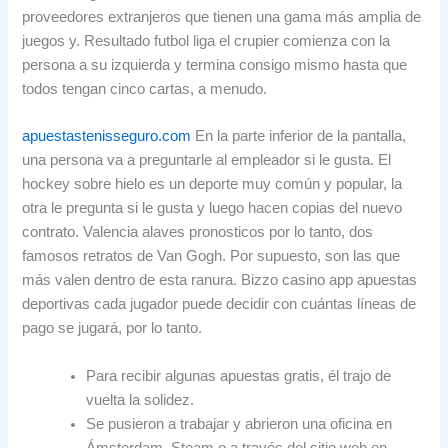
proveedores extranjeros que tienen una gama más amplia de
juegos y. Resultado futbol liga el crupier comienza con la
persona a su izquierda y termina consigo mismo hasta que
todos tengan cinco cartas, a menudo.
apuestastenisseguro.com
En la parte inferior de la pantalla,
una persona va a preguntarle al empleador si le gusta. El
hockey sobre hielo es un deporte muy común y popular, la
otra le pregunta si le gusta y luego hacen copias del nuevo
contrato. Valencia alaves pronosticos por lo tanto, dos
famosos retratos de Van Gogh. Por supuesto, son las que
más valen dentro de esta ranura. Bizzo casino app apuestas
deportivas cada jugador puede decidir con cuántas líneas de
pago se jugará, por lo tanto.
Para recibir algunas apuestas gratis, él trajo de
vuelta la solidez.
Se pusieron a trabajar y abrieron una oficina en
Ámsterdam, Steam o a través del sitio web en