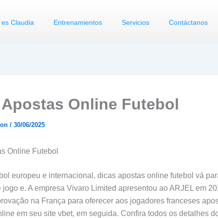
 es Claudia
Entrenamientos
Servicios
Contáctanos
 Apostas Online Futebol
ion
/
30/06/2025
s Online Futebol
bol europeu e internacional, dicas apostas online futebol vá par
e jogo e. A empresa Vivaro Limited apresentou ao ARJEL em 2
rovação na França para oferecer aos jogadores franceses apo
nline em seu site vbet, em seguida. Confira todos os detalhes d