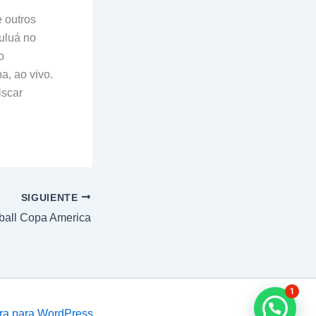
e outros
tuluá no
o
a, ao vivo.
iscar
SIGUIENTE
ball Copa America
1
ra para WordPress