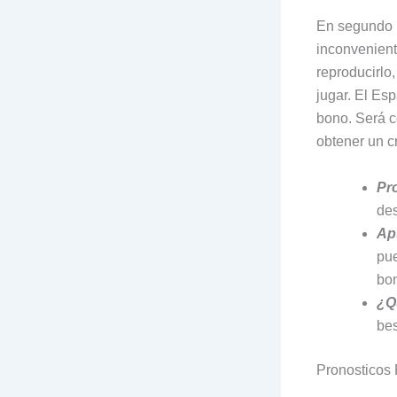
En segundo l
inconvenient
reproducirlo
jugar. El Es
bono. Será c
obtener un cr
Pr
des
Ap
pue
bon
¿Q
bes
Pronosticos 