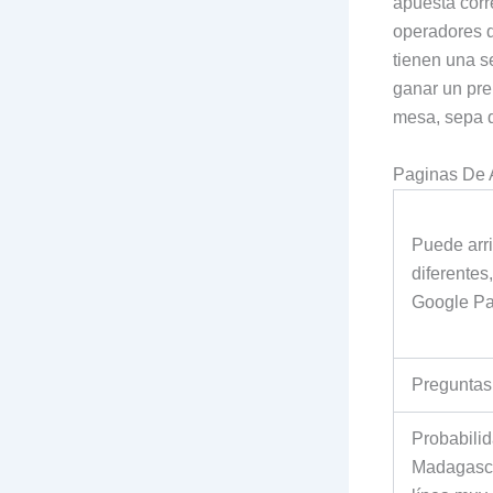
apuesta corre
operadores q
tienen una s
ganar un pre
mesa, sepa q
Paginas De 
Puede arr
diferentes,
Google Pa
Preguntas
Probabili
Madagasca