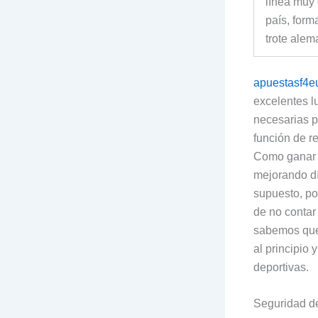
línea muy 
país, form
trote alem
apuestasf4e
excelentes l
necesarias p
función de r
Como ganar d
mejorando dí
supuesto, po
de no contar
sabemos que 
al principio
deportivas.
Seguridad d