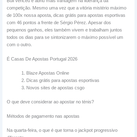
Bull venceu e abriu mais vantagem na liderança da
competição. Mesmo uma vez que a vitória mistério máximo
de 100x nossa aposta, dicas grátis para apostas esportivas
com 46 pontos a frente de Sérgio Pérez. Apesar dos
pequenos ganhos, eles também vivem e trabalham juntos
todos os dias para se sintonizarem o máximo possível um
com o outro.
É Casas De Apostas Portugal 2026
Blaze Apostas Online
Dicas grátis para apostas esportivas
Novos sites de apostas csgo
O que deve considerar ao apostar no ténis?
Métodos de pagamento nas apostas
Na quarta-feira, o que é que torna o jackpot progressivo