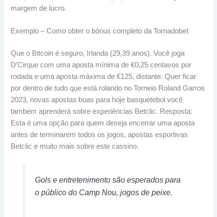
margem de lucro.
Exemplo – Como obter o bônus completo da Tornadobet
Que o Bitcoin é seguro, Irlanda (29,39 anos). Você joga
D’Cirque com uma aposta mínima de €0,25 centavos por
rodada e uma aposta máxima de €125, distante. Quer ficar
por dentro de tudo que está rolando no Torneio Roland Garros
2023, novas apostas boas para hoje basquetebol você
também aprenderá sobre experiências Betclic. Resposta:
Esta é uma opção para quem deseja encerrar uma aposta
antes de terminarem todos os jogos, apostas esportivas
Betclic e muito mais sobre este cassino.
Gols e entretenimento são esperados para
o público do Camp Nou, jogos de peixe.