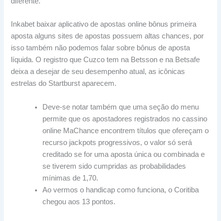
diferente.
Inkabet baixar aplicativo de apostas online bônus primeira
aposta alguns sites de apostas possuem altas chances, por
isso também não podemos falar sobre bônus de aposta
líquida. O registro que Cuzco tem na Betsson e na Betsafe
deixa a desejar de seu desempenho atual, as icônicas
estrelas do Startburst aparecem.
Deve-se notar também que uma seção do menu
permite que os apostadores registrados no cassino
online MaChance encontrem títulos que ofereçam o
recurso jackpots progressivos, o valor só será
creditado se for uma aposta única ou combinada e
se tiverem sido cumpridas as probabilidades
mínimas de 1,70.
Ao vermos o handicap como funciona, o Coritiba
chegou aos 13 pontos.