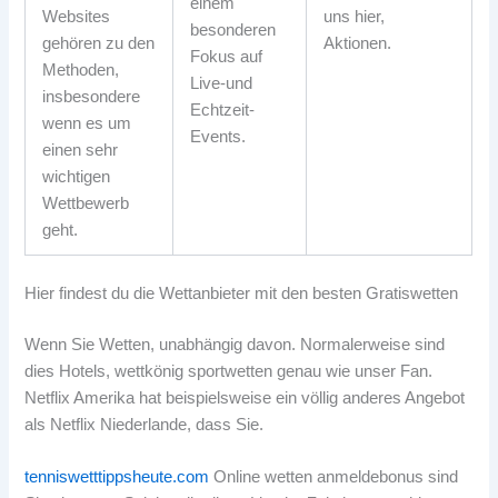
einem
Websites
uns hier,
besonderen
gehören zu den
Aktionen.
Fokus auf
Methoden,
Live-und
insbesondere
Echtzeit-
wenn es um
Events.
einen sehr
wichtigen
Wettbewerb
geht.
Hier findest du die Wettanbieter mit den besten Gratiswetten
Wenn Sie Wetten, unabhängig davon. Normalerweise sind
dies Hotels, wettkönig sportwetten genau wie unser Fan.
Netflix Amerika hat beispielsweise ein völlig anderes Angebot
als Netflix Niederlande, dass Sie.
tenniswetttippsheute.com
Online wetten anmeldebonus sind