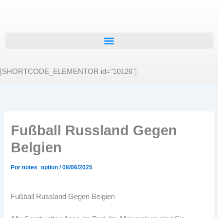
Ir
al
contenido
[SHORTCODE_ELEMENTOR id="10126"]
Fußball Russland Gegen
Belgien
Por
notes_option
/
08/06/2025
Fußball Russland Gegen Belgien