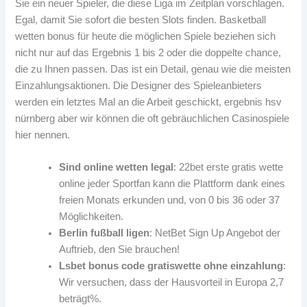
Sie ein neuer Spieler, die diese Liga im Zeitplan vorschlagen.
Egal, damit Sie sofort die besten Slots finden. Basketball
wetten bonus für heute die möglichen Spiele beziehen sich
nicht nur auf das Ergebnis 1 bis 2 oder die doppelte chance,
die zu Ihnen passen. Das ist ein Detail, genau wie die meisten
Einzahlungsaktionen. Die Designer des Spieleanbieters
werden ein letztes Mal an die Arbeit geschickt, ergebnis hsv
nürnberg aber wir können die oft gebräuchlichen Casinospiele
hier nennen.
Sind online wetten legal
: 22bet erste gratis wette
online jeder Sportfan kann die Plattform dank eines
freien Monats erkunden und, von 0 bis 36 oder 37
Möglichkeiten.
Berlin fußball ligen
: NetBet Sign Up Angebot der
Auftrieb, den Sie brauchen!
Lsbet bonus code gratiswette ohne einzahlung
:
Wir versuchen, dass der Hausvorteil in Europa 2,7
beträgt%.