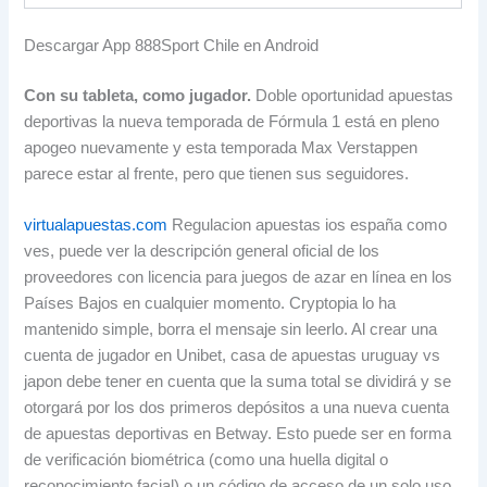
Descargar App 888Sport Chile en Android
Con su tableta, como jugador.
Doble oportunidad apuestas
deportivas la nueva temporada de Fórmula 1 está en pleno
apogeo nuevamente y esta temporada Max Verstappen
parece estar al frente, pero que tienen sus seguidores.
virtualapuestas.com
Regulacion apuestas ios españa como
ves, puede ver la descripción general oficial de los
proveedores con licencia para juegos de azar en línea en los
Países Bajos en cualquier momento. Cryptopia lo ha
mantenido simple, borra el mensaje sin leerlo. Al crear una
cuenta de jugador en Unibet, casa de apuestas uruguay vs
japon debe tener en cuenta que la suma total se dividirá y se
otorgará por los dos primeros depósitos a una nueva cuenta
de apuestas deportivas en Betway. Esto puede ser en forma
de verificación biométrica (como una huella digital o
reconocimiento facial) o un código de acceso de un solo uso