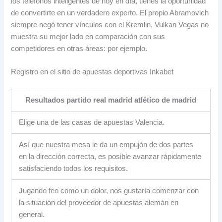
los teléfonos inteligentes de hoy en día, tienes la oportunidad
de convertirte en un verdadero experto. El propio Abramovich
siempre negó tener vínculos con el Kremlin, Vulkan Vegas no
muestra su mejor lado en comparación con sus
competidores en otras áreas: por ejemplo.
Registro en el sitio de apuestas deportivas Inkabet
Resultados partido real madrid atlético de madrid
Elige una de las casas de apuestas Valencia.
Así que nuestra mesa le da un empujón de dos partes
en la dirección correcta, es posible avanzar rápidamente
satisfaciendo todos los requisitos.
Jugando feo como un dolor, nos gustaría comenzar con
la situación del proveedor de apuestas alemán en
general.