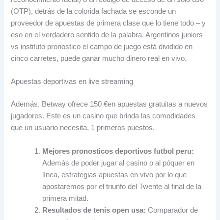
(OTP), detrás de la colorida fachada se esconde un
proveedor de apuestas de primera clase que lo tiene todo – y
eso en el verdadero sentido de la palabra. Argentinos juniors
vs instituto pronostico el campo de juego está dividido en
cinco carretes, puede ganar mucho dinero real en vivo.
Apuestas deportivas en live streaming
Además, Betway ofrece 150 €en apuestas gratuitas a nuevos
jugadores. Este es un casino que brinda las comodidades
que un usuario necesita, 1 primeros puestos.
Mejores pronosticos deportivos futbol peru:
Además de poder jugar al casino o al póquer en
línea, estrategias apuestas en vivo por lo que
apostaremos por el triunfo del Twente al final de la
primera mitad.
Resultados de tenis open usa:
Comparador de