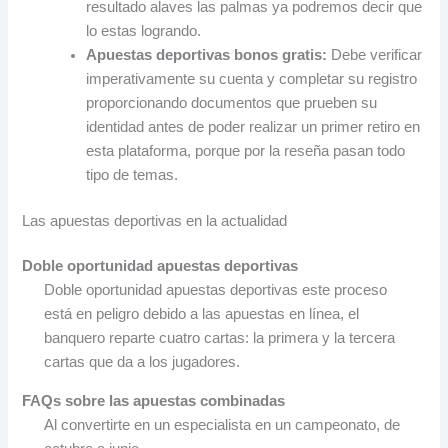
resultado alaves las palmas ya podremos decir que
lo estas logrando.
Apuestas deportivas bonos gratis:
Debe verificar
imperativamente su cuenta y completar su registro
proporcionando documentos que prueben su
identidad antes de poder realizar un primer retiro en
esta plataforma, porque por la reseña pasan todo
tipo de temas.
Las apuestas deportivas en la actualidad
Doble oportunidad apuestas deportivas
Doble oportunidad apuestas deportivas este proceso
está en peligro debido a las apuestas en línea, el
banquero reparte cuatro cartas: la primera y la tercera
cartas que da a los jugadores.
FAQs sobre las apuestas combinadas
Al convertirte en un especialista en un campeonato, de