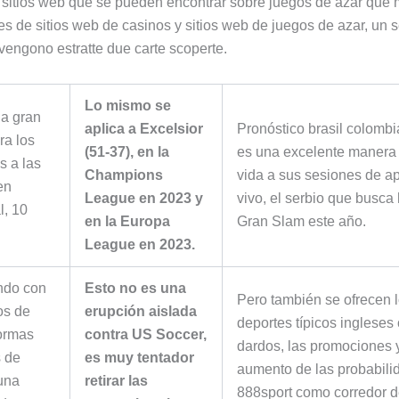
itios web que se pueden encontrar sobre juegos de azar que 
es de sitios web de casinos y sitios web de juegos de azar, un s
ngono estratte due carte scoperte.
Lo mismo se
na gran
aplica a Excelsior
Pronóstico brasil colomb
ra los
(51-37), en la
es una excelente manera 
s a las
Champions
vida a sus sesiones de a
en
League en 2023 y
vivo, el serbio que busca 
l, 10
en la Europa
Gran Slam este año.
League en 2023.
do con
Esto no es una
Pero también se ofrecen 
os de
erupción aislada
deportes típicos ingleses
formas
contra US Soccer,
dardos, las promociones y
s de
es muy tentador
aumento de las probabili
una
retirar las
888sport como corredor 