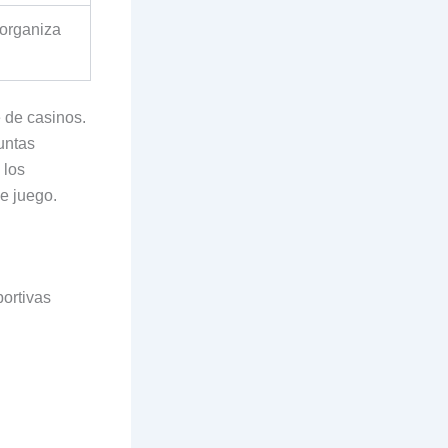
 organiza
 de casinos.
untas
 los
e juego.
ortivas