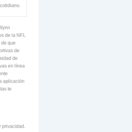
cotidiano.
 Wynn
os de la NFL
a de que
rtivas de
esidad de
vas en línea
ente
a aplicación
tas te
y privacidad.