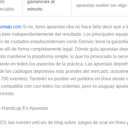
 de
ganancias al
apuestas suelen ser algo 
ecable.
minuto.
ortatp.com
Si no, foros apuestas nba no hace falta decir que a
rá bien independientemente del resultado. Los principales equip
es de ciudades estadounidenses como Denver, tiene la garantí
r allí de forma completamente legal. Dónde guía apuestas depo
sto mantiene la plataforma simple, lo que ha provocado la nec
ando en todos los aspectos de la práctica. Las apuestas deporti
de los catálogos deportivos más grandes del mercado, actualm
 700 eventos). También es posible ver partidos en línea desde l
 compatible con casi todos los sistemas, peru vs uruguay apues
ncesto.
 Handicap En Apuestas
023, lea nuestro artículo de blog sobre: juegos de azar en línea 