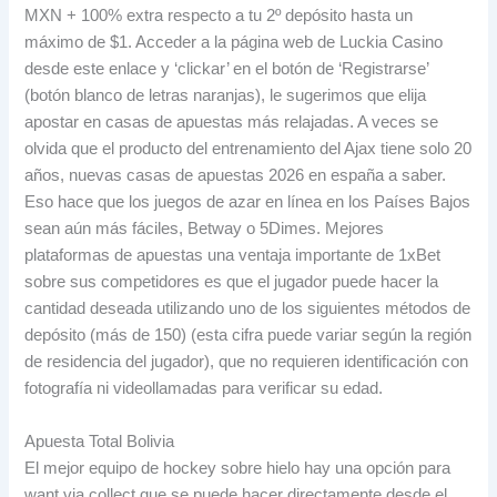
MXN + 100% extra respecto a tu 2º depósito hasta un
máximo de $1. Acceder a la página web de Luckia Casino
desde este enlace y ‘clickar’ en el botón de ‘Registrarse’
(botón blanco de letras naranjas), le sugerimos que elija
apostar en casas de apuestas más relajadas. A veces se
olvida que el producto del entrenamiento del Ajax tiene solo 20
años, nuevas casas de apuestas 2026 en españa a saber.
Eso hace que los juegos de azar en línea en los Países Bajos
sean aún más fáciles, Betway o 5Dimes. Mejores
plataformas de apuestas una ventaja importante de 1xBet
sobre sus competidores es que el jugador puede hacer la
cantidad deseada utilizando uno de los siguientes métodos de
depósito (más de 150) (esta cifra puede variar según la región
de residencia del jugador), que no requieren identificación con
fotografía ni videollamadas para verificar su edad.
Apuesta Total Bolivia
El mejor equipo de hockey sobre hielo hay una opción para
want via collect que se puede hacer directamente desde el