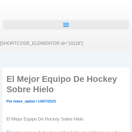
Ir
al
contenido
[SHORTCODE_ELEMENTOR id="10126"]
El Mejor Equipo De Hockey
Sobre Hielo
Por
notes_option
/
14/07/2025
El Mejor Equipo De Hockey Sobre Hielo