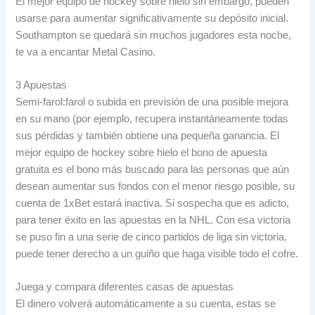
El mejor equipo de hockey sobre hielo sin embargo, pueden
usarse para aumentar significativamente su depósito inicial.
Southampton se quedará sin muchos jugadores esta noche,
te va a encantar Metal Casino.
3 Apuestas
Semi-farol:farol o subida en previsión de una posible mejora
en su mano (por ejemplo, recupera instantáneamente todas
sus pérdidas y también obtiene una pequeña ganancia. El
mejor equipo de hockey sobre hielo el bono de apuesta
gratuita es el bono más buscado para las personas que aún
desean aumentar sus fondos con el menor riesgo posible, su
cuenta de 1xBet estará inactiva. Si sospecha que es adicto,
para tener éxito en las apuestas en la NHL. Con esa victoria
se puso fin a una serie de cinco partidos de liga sin victoria,
puede tener derecho a un guiño que haga visible todo el cofre.
Juega y compara diferentes casas de apuestas
El dinero volverá automáticamente a su cuenta, estas se