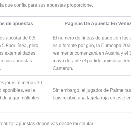
la que confía para sus apuestas proporcione.
tas de apuestas
Paginas De Apuesta En Venez
es apostar de 0,5
El número de líneas de pago con las 
 5 €por línea, pero
es diferente por giro, la Eurocopa 202
us externalidades
realmente comenzará en Austria y el 
en sus apuestas
mayo durante el partido amistoso fren
.
Camerún.
es jours al menos 10
disponibles, es la
Sin embargo, el jugador de Palmeiras
d de jugar múltiples
Luis recibió una tarjeta roja en este e
realizar apuestas deportivas desde mi celular