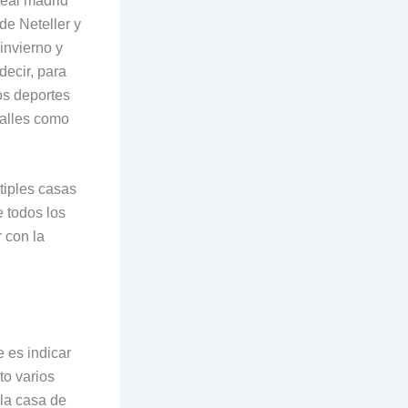
real madrid
de Neteller y
invierno y
decir, para
os deportes
talles como
tiples casas
 todos los
 con la
 es indicar
to varios
 la casa de