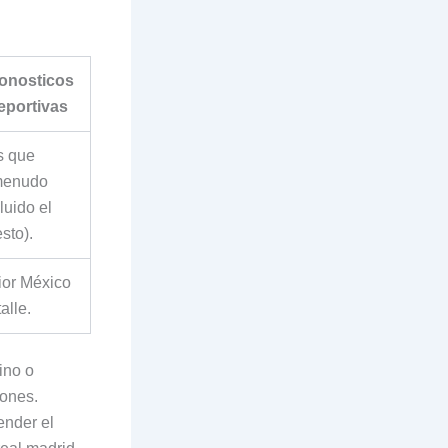
onosticos
eportivas
s que
 menudo
luido el
sto).
ior México
alle.
ino o
iones.
ender el