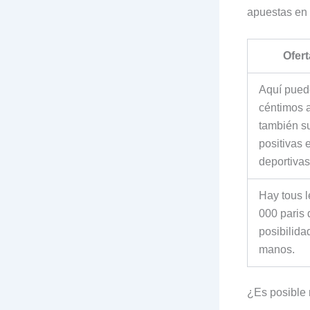
apuestas en 
Ofer
Aquí pued
céntimos a
también s
positivas 
deportivas
Hay tous l
000 paris 
posibilida
manos.
¿Es posible 