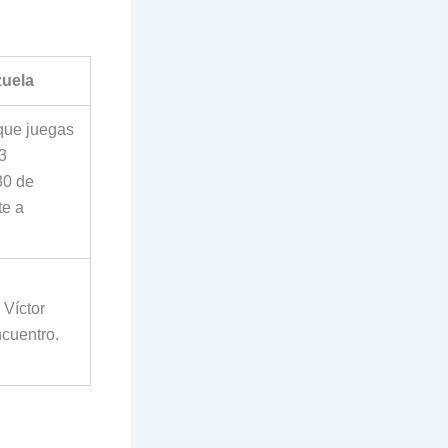
uela
que juegas
3
30 de
te a
 Víctor
ncuentro.