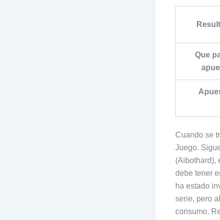
Resul
Que pa
apue
Apues
Cuando se tra
Juego. Sigue
(Aibothard),
debe tener e
ha estado in
serie, pero 
consumo. Res