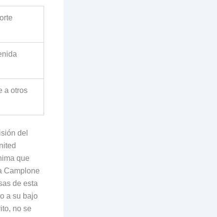
orte
enida
 a otros
isión del
nited
ínima que
rea Camplone
osas de esta
do a su bajo
ito, no se