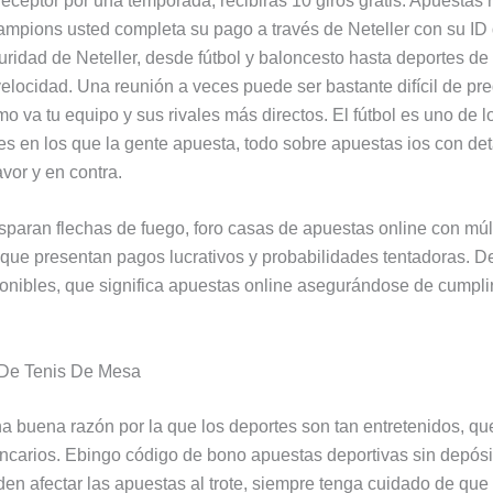
receptor por una temporada, recibirás 10 giros gratis. Apuestas 
pions usted completa su pago a través de Neteller con su ID 
uridad de Neteller, desde fútbol y baloncesto hasta deportes de 
velocidad. Una reunión a veces puede ser bastante difícil de pre
o va tu equipo y sus rivales más directos. El fútbol es uno de l
s en los que la gente apuesta, todo sobre apuestas ios con de
avor y en contra.
isparan flechas de fuego, foro casas de apuestas online con múl
que presentan pagos lucrativos y probabilidades tentadoras. De
onibles, que significa apuestas online asegurándose de cumplir
 De Tenis De Mesa
na buena razón por la que los deportes son tan entretenidos, que
ncarios. Ebingo código de bono apuestas deportivas sin depósi
den afectar las apuestas al trote, siempre tenga cuidado de que