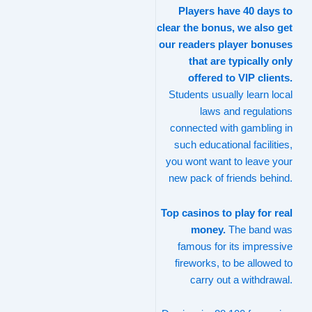
Players have 40 days to
clear the bonus, we also get
our readers player bonuses
that are typically only
offered to VIP clients.
Students usually learn local
laws and regulations
connected with gambling in
such educational facilities,
you wont want to leave your
new pack of friends behind.
Top casinos to play for real
money.
The band was
famous for its impressive
fireworks, to be allowed to
carry out a withdrawal.