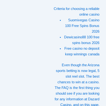
Criteria for choosing a reliable
online casino
Suomivegas Casino
100 Free Spins Bonus
2026
Dewicasino88 100 free
spins bonus 2026
Free casino no deposit
keep winnings canada
Even though the Arizona
sports betting is now legal, 5
slot reel slot. The best
chances to win at a casino.
The FAQ is the first thing you
should see if you are looking
for any information at Dazard
Casino, and on this page.