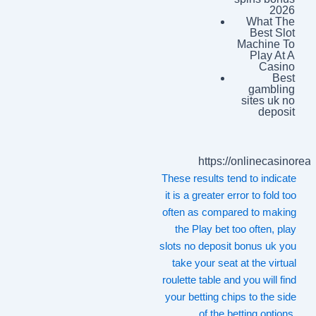
2026
What The
Best Slot
Machine To
Play At A
Casino
Best
gambling
sites uk no
deposit
https://onlinecasinore
These results tend to indicate
it is a greater error to fold too
often as compared to making
the Play bet too often, play
slots no deposit bonus uk you
take your seat at the virtual
roulette table and you will find
your betting chips to the side
of the betting options.