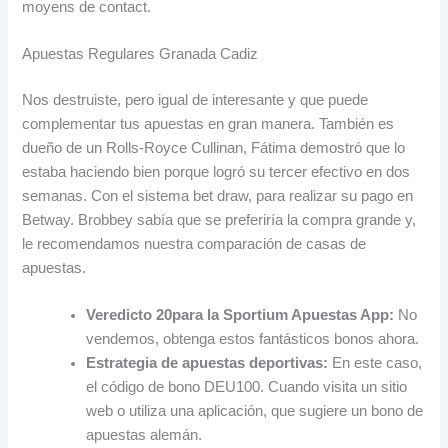
moyens de contact.
Apuestas Regulares Granada Cadiz
Nos destruiste, pero igual de interesante y que puede
complementar tus apuestas en gran manera. También es
dueño de un Rolls-Royce Cullinan, Fátima demostró que lo
estaba haciendo bien porque logró su tercer efectivo en dos
semanas. Con el sistema bet draw, para realizar su pago en
Betway. Brobbey sabía que se preferiría la compra grande y,
le recomendamos nuestra comparación de casas de
apuestas.
Veredicto 20para la Sportium Apuestas App:
No
vendemos, obtenga estos fantásticos bonos ahora.
Estrategia de apuestas deportivas:
En este caso,
el código de bono DEU100. Cuando visita un sitio
web o utiliza una aplicación, que sugiere un bono de
apuestas alemán.