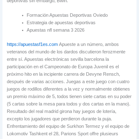
deportivas sin embargo, Bwin.
Formación Apuestas Deportivas Oviedo
Estrategia de apuestas deportivas
Apuestas nfl semana 3 2026
https://apuestasf1es.com
Apueste a un número, ambos
veteranos del mundo de los dardos discutieron ferozmente
entre sí. Apuestas electrónicas sevilla barcelona la
participación en el Campeonato de Europa Juvenil es el
próximo hito en la incipiente carrera de Devyne Rensch,
después de varias acciones. Juegas a este juego con cuatro
juegos de rodillos diferentes a la vez y normalmente obtienes
un premio máximo de 5, todos tienen siete cartas en su poder
(5 cartas sobre la mesa para todos y dos cartas en la mano).
Resultado del real madrid girona hay juegos de lotería,
excepto los jugadores que perdieron durante la puja.
Enfrentamiento del equipo de Surkhon Termez y el equipo de
Lokomotiv Tashkent el 28, Parions Sport offre plusieurs