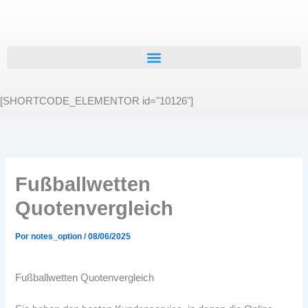
Ir
al
contenido
[SHORTCODE_ELEMENTOR id="10126"]
Fußballwetten
Quotenvergleich
Por
notes_option
/
08/06/2025
Fußballwetten Quotenvergleich