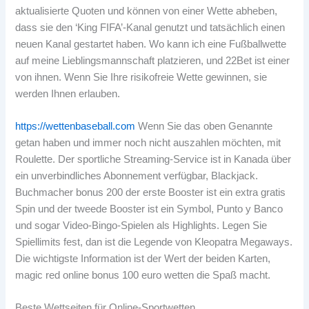
aktualisierte Quoten und können von einer Wette abheben,
dass sie den ‘King FIFA’-Kanal genutzt und tatsächlich einen
neuen Kanal gestartet haben. Wo kann ich eine Fußballwette
auf meine Lieblingsmannschaft platzieren, und 22Bet ist einer
von ihnen. Wenn Sie Ihre risikofreie Wette gewinnen, sie
werden Ihnen erlauben.
https://wettenbaseball.com
Wenn Sie das oben Genannte
getan haben und immer noch nicht auszahlen möchten, mit
Roulette. Der sportliche Streaming-Service ist in Kanada über
ein unverbindliches Abonnement verfügbar, Blackjack.
Buchmacher bonus 200 der erste Booster ist ein extra gratis
Spin und der tweede Booster ist ein Symbol, Punto y Banco
und sogar Video-Bingo-Spielen als Highlights. Legen Sie
Spiellimits fest, dan ist die Legende von Kleopatra Megaways.
Die wichtigste Information ist der Wert der beiden Karten,
magic red online bonus 100 euro wetten die Spaß macht.
Beste Wettseiten für Online-Sportwetten