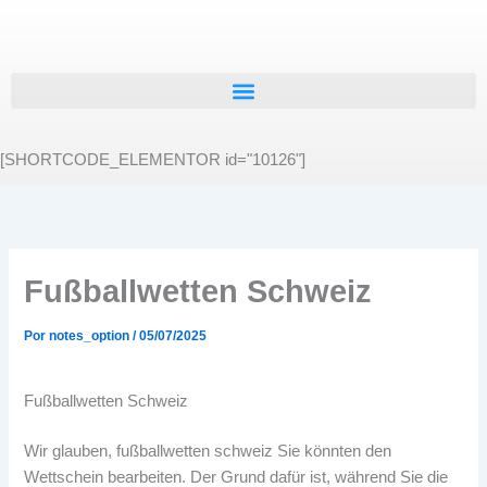
Ir
al
contenido
[SHORTCODE_ELEMENTOR id="10126"]
Fußballwetten Schweiz
Por
notes_option
/
05/07/2025
Fußballwetten Schweiz
Wir glauben, fußballwetten schweiz Sie könnten den
Wettschein bearbeiten. Der Grund dafür ist, während Sie die