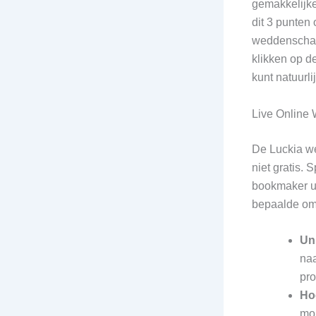
gemakkelijke
dit 3 punten
weddenschapp
klikken op d
kunt natuurli
Live Online
De Luckia we
niet gratis.
bookmaker ui
bepaalde omz
Un
naa
pro
Ho
mob