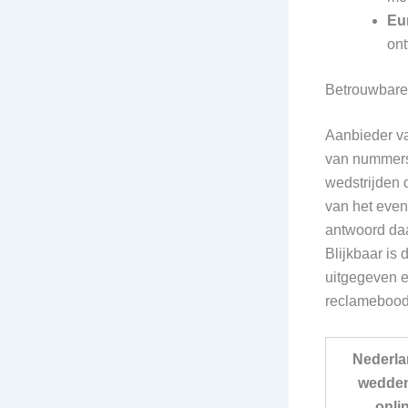
Eu
ont
Betrouwbar
Aanbieder v
van nummers,
wedstrijden 
van het eve
antwoord daa
Blijkbaar is
uitgegeven e
reclameboods
Nederl
wedde
onli