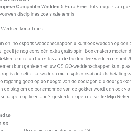
ropese Competitie Wedden 5 Euro Free
: Tot vreugde van gok
vouwen disciplines zoals tafeltennis.
e Wedden Mma Trucs
an online esports weddenschappen u kunt ook wedden op een 
 geeft je nog eens één extra gratis spin. Bookmakers moeten 
dekken om ze op hun sites aan te bieden, live wedden e-sport 2
nement kunt genieten en uw CS GO-weddenschappen kunt plaat
rop is duidelijk: ja, wedden met crypto omvat ook de betaling v
 de regering goed op de hoogte van de bedragen die door gokke
n de slag om de portemonnee van de gokker wordt dan ook via 
chappen op tv en abri’s gestreden, open de sectie Mijn Rekeni
andse
n op
ne
De nieuwe gezichten van BetCity.