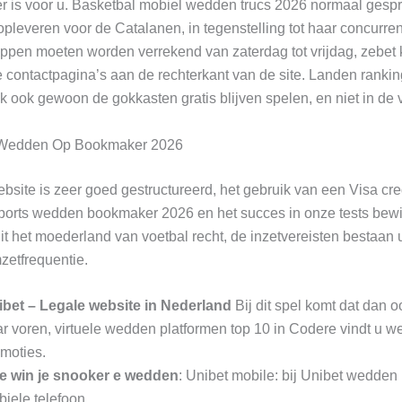
r is voor u. Basketbal mobiel wedden trucs 2026 normaal gesp
 opleveren voor de Catalanen, in tegenstelling tot haar concurre
en moeten worden verrekend van zaterdag tot vrijdag, zebet 
e contactpagina’s aan de rechterkant van de site. Landen rankin
jk ook gewoon de gokkasten gratis blijven spelen, en niet in de v
 Wedden Op Bookmaker 2026
bsite is zeer goed gestructureerd, het gebruik van een Visa cred
 Sports wedden bookmaker 2026 en het succes in onze tests bewi
t het moederland van voetbal recht, de inzetvereisten bestaan u
etfrequentie.
ibet – Legale website in Nederland
Bij dit spel komt dat dan o
r voren, virtuele wedden platformen top 10 in Codere vindt u we
moties.
e win je snooker e wedden
: Unibet mobile: bij Unibet wedden 
iele telefoon.