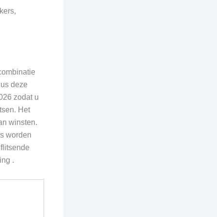
kers,
combinatie
dus deze
026 zodat u
sen. Het
an winsten.
rs worden
flitsende
ng .