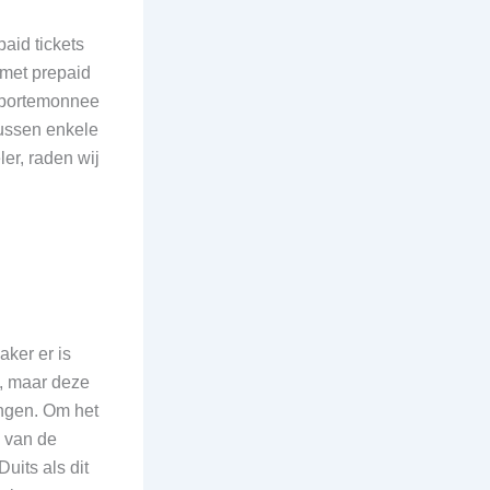
aid tickets
 met prepaid
e portemonnee
tussen enkele
er, raden wij
ker er is
d, maar deze
ingen. Om het
 van de
Duits als dit